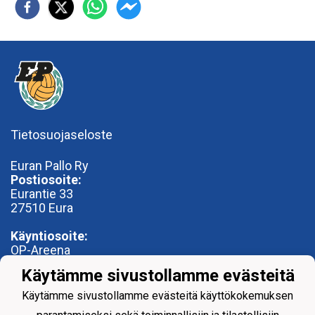
Tietosuojaseloste
Euran Pallo Ry
Postiosoite:
Eurantie 33
27510 Eura
Käyntiosoite:
OP-Areena
Nummentie 28
Käytämme sivustollamme evästeitä
27500 Kauttua
toimisto@euranpallo.fi
Käytämme sivustollamme evästeitä käyttökokemuksen