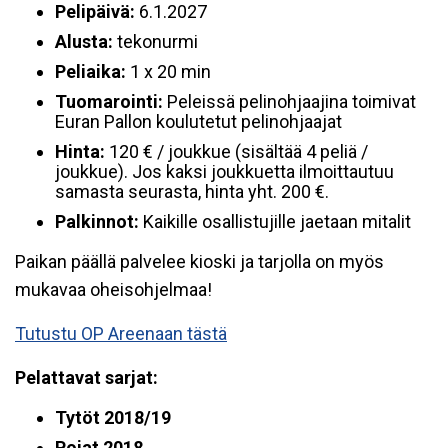
Pelipäivä:
6.1.2027
Alusta:
tekonurmi
Peliaika:
1 x 20 min
Tuomarointi:
Peleissä pelinohjaajina toimivat
Euran Pallon koulutetut pelinohjaajat
Hinta:
120 € / joukkue (sisältää 4 peliä /
joukkue). Jos kaksi joukkuetta ilmoittautuu
samasta seurasta, hinta yht. 200 €.
Palkinnot:
Kaikille osallistujille jaetaan mitalit
Paikan päällä palvelee kioski ja tarjolla on myös
mukavaa oheisohjelmaa!
Tutustu OP Areenaan tästä
Pelattavat sarjat:
Tytöt 2018/19
Pojat 2018