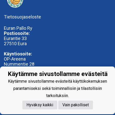
Tietosuojaseloste
Euran Pallo Ry
Postiosoite:
Eurantie 33
27510 Eura
Käyntiosoite:
OP-Areena
Nummentie 28
27500 Kauttua
Käytämme sivustollamme evästeitä
toimisto@euranpallo.fi
Käytämme sivustollamme evästeitä käyttökokemuksen
parantamiseksi sekä toiminnallisiin ja tilastollisiin
tarkoituksiin.
Hyväksy kaikki
Vain pakolliset
Powered by