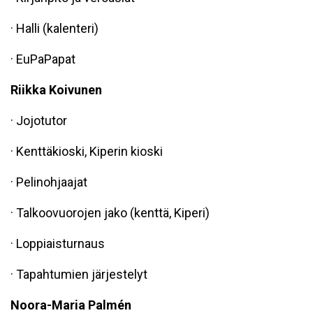
· Halli (kalenteri)
· EuPaPapat
Riikka Koivunen
· Jojotutor
· Kenttäkioski, Kiperin kioski
· Pelinohjaajat
· Talkoovuorojen jako (kenttä, Kiperi)
· Loppiaisturnaus
· Tapahtumien järjestelyt
Noora-Maria Palmén