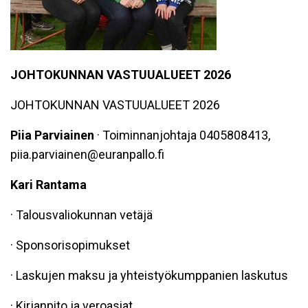
JOHTOKUNNAN VASTUUALUEET 2026
JOHTOKUNNAN VASTUUALUEET 2026
Piia Parviainen
· Toiminnanjohtaja 0405808413,
piia.parviainen@euranpallo.fi
Kari Rantama
· Talousvaliokunnan vetäjä
· Sponsorisopimukset
· Laskujen maksu ja yhteistyökumppanien laskutus
· Kirjanpito ja veroasiat