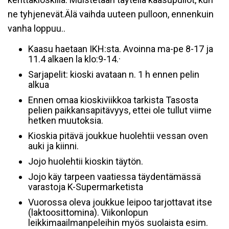
ne tyhjenevät.Älä vaihda uuteen pulloon, ennenkuin
vanha loppuu..
Kaasu haetaan IKH:sta. Avoinna ma-pe 8-17 ja
11.4 alkaen la klo:9-14.·
Sarjapelit: kioski avataan n. 1 h ennen pelin
alkua
Ennen omaa kioskiviikkoa tarkista Tasosta
pelien paikkansapitävyys, ettei ole tullut viime
hetken muutoksia.
Kioskia pitävä joukkue huolehtii vessan oven
auki ja kiinni.
Jojo huolehtii kioskin täytön.
Jojo käy tarpeen vaatiessa täydentämässä
varastoja K-Supermarketista
Vuorossa oleva joukkue leipoo tarjottavat itse
(laktoosittomina). Viikonlopun
leikkimaailmanpeleihin myös suolaista esim.