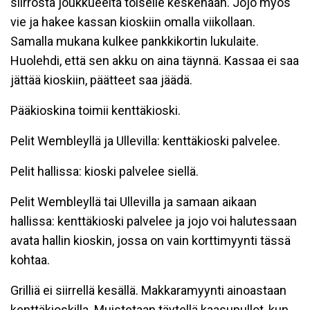
siirrosta joukkueelta toiselle keskenään. Jojo myös
vie ja hakee kassan kioskiin omalla viikollaan.
Samalla mukana kulkee pankkikortin lukulaite.
Huolehdi, että sen akku on aina täynnä. Kassaa ei saa
jättää kioskiin, päätteet saa jäädä.
Pääkioskina toimii kenttäkioski.
Pelit Wembleyllä ja Ullevilla: kenttäkioski palvelee.
Pelit hallissa: kioski palvelee siellä.
Pelit Wembleyllä tai Ullevilla ja samaan aikaan
hallissa: kenttäkioski palvelee ja jojo voi halutessaan
avata hallin kioskin, jossa on vain korttimyynti tässä
kohtaa.
Grilliä ei siirrellä kesällä. Makkaramyynti ainoastaan
kenttäkioskilla. Muistetaan täytellä kaasupullot, kun