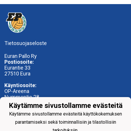
Tietosuojaseloste
Euran Pallo Ry
Postiosoite:
Eurantie 33
27510 Eura
Käyntiosoite:
OP-Areena
Nummentie 28
27500 Kauttua
Käytämme sivustollamme evästeitä
toimisto@euranpallo.fi
Käytämme sivustollamme evästeitä käyttökokemuksen
parantamiseksi sekä toiminnallisiin ja tilastollisiin
tarkoituksiin.