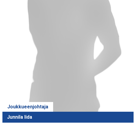
Joukkueenjohtaja
Junnila Iida