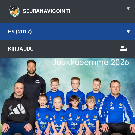
▾
SEURANAVIGOINTI
P9 (2017)
▾
KIRJAUDU
Previous
Nex