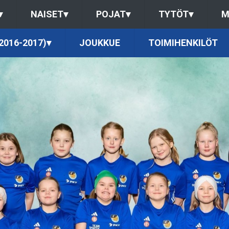
▾
NAISET
▾
POJAT
▾
TYTÖT
▾
M
2016-2017)
▾
JOUKKUE
TOIMIHENKILÖT