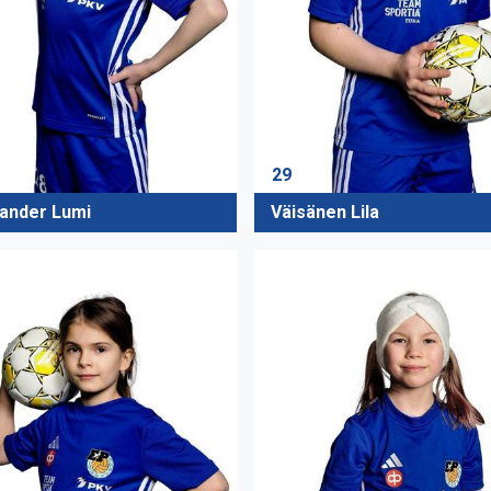
29
ander Lumi
Väisänen Lila