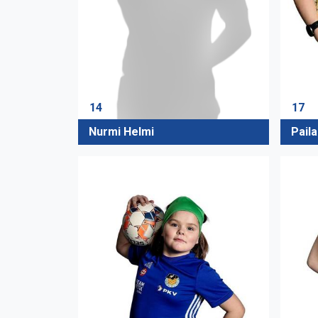
17
14
Pail
Nurmi Helmi