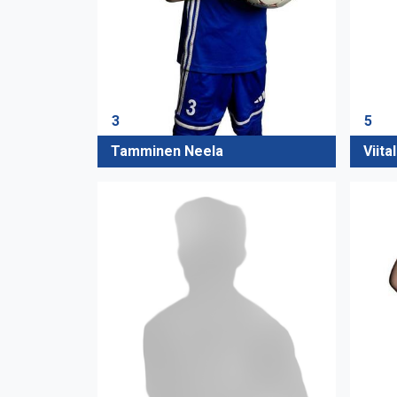
3
5
Tamminen Neela
Viita