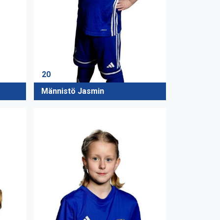
20
Männistö Jasmin