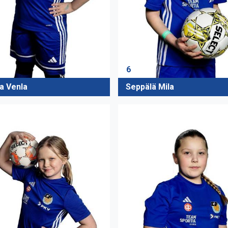
6
la Venla
Seppälä Mila