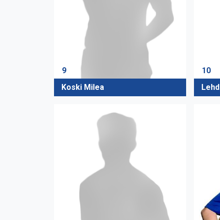
10
9
Lehd
Koski Milea