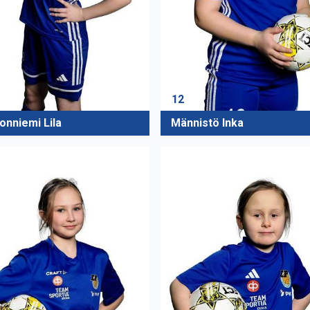
12
onniemi Lila
Männistö Inka