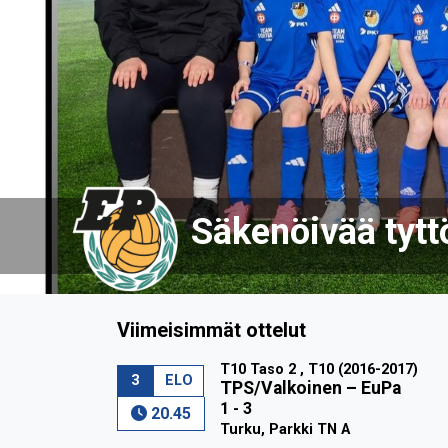
nöivää tyttöenergiaa vuote
Viimeisimmät ottelut
T10 Taso 2 , T10 (2016-2017)
3
ELO
TPS/Valkoinen
–
EuPa
1 - 3
20.45
Turku, Parkki TN A