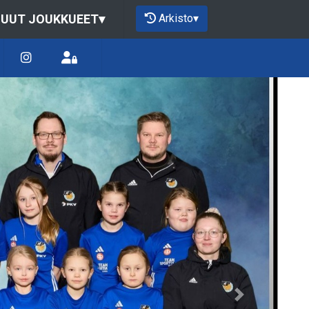
Arkisto
▾
UUT JOUKKUEET
▾
Next