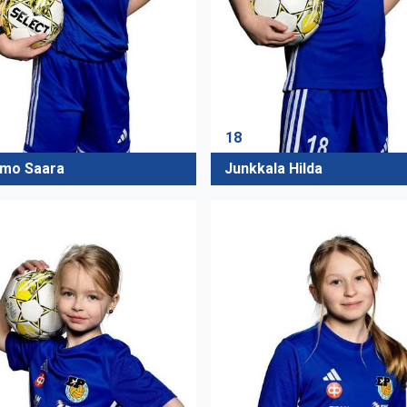
18
amo Saara
Junkkala Hilda