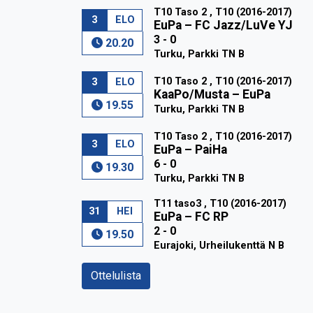
T10 Taso 2 , T10 (2016-2017)
3
ELO
EuPa
–
FC Jazz/LuVe YJ
3 - 0
20.20
Turku, Parkki TN B
T10 Taso 2 , T10 (2016-2017)
3
ELO
KaaPo/Musta
–
EuPa
19.55
Turku, Parkki TN B
T10 Taso 2 , T10 (2016-2017)
3
ELO
EuPa
–
PaiHa
6 - 0
19.30
Turku, Parkki TN B
T11 taso3 , T10 (2016-2017)
31
HEI
EuPa
–
FC RP
2 - 0
19.50
Eurajoki, Urheilukenttä N B
Ottelulista