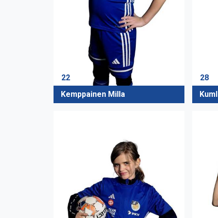
22
28
Kemppainen Milla
Kuml