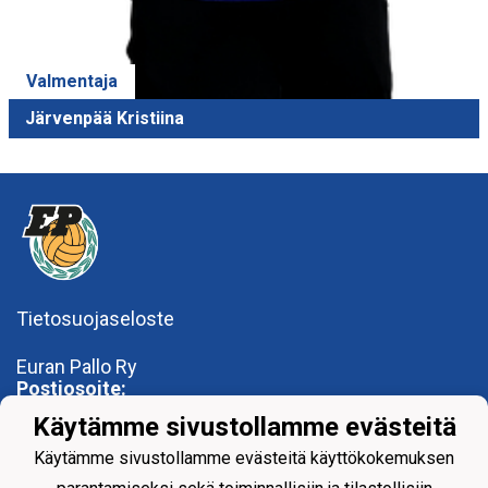
Valmentaja
Järvenpää Kristiina
Tietosuojaseloste
Euran Pallo Ry
Postiosoite:
Eurantie 33
Käytämme sivustollamme evästeitä
27510 Eura
Käytämme sivustollamme evästeitä käyttökokemuksen
Käyntiosoite: