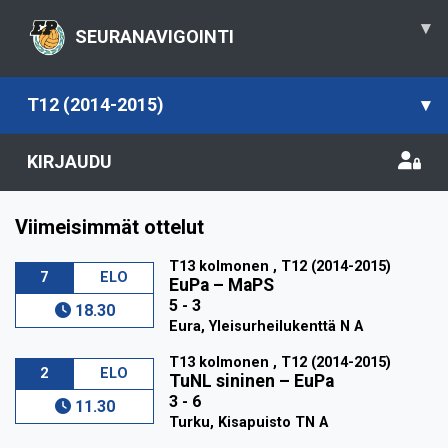
▾
SEURANAVIGOINTI
T12 (2014-2015)
▾
KIRJAUDU
Viimeisimmät ottelut
T13 kolmonen , T12 (2014-2015)
7
ELO
EuPa
–
MaPS
5 - 3
18.30
Eura, Yleisurheilukenttä N A
T13 kolmonen , T12 (2014-2015)
2
ELO
TuNL sininen
–
EuPa
3 - 6
11.30
Turku, Kisapuisto TN A