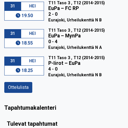
T11 Taso 3 , T12 (2014-2015)
31
HEI
EuPa
–
FC RP
2 - 0
19.50
Eurajoki, Urheilukenttä N B
T11 Taso 3 , T12 (2014-2015)
31
HEI
EuPa
–
MynPa
0 - 4
18.55
Eurajoki, Urheilukenttä N A
T11 Taso 3 , T12 (2014-2015)
31
HEI
P-Iirot
–
EuPa
4 - 0
18.25
Eurajoki, Urheilukenttä N B
Ottelulista
Tapahtumakalenteri
Tulevat tapahtumat