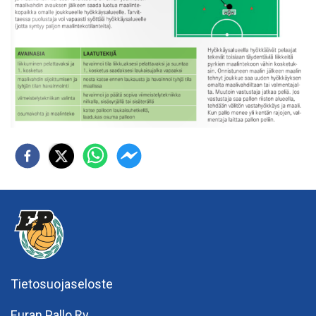
Tietosuojaseloste
Euran Pallo Ry