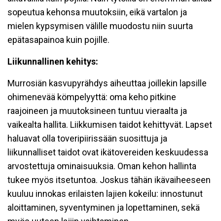
sopeutua kehonsa muutoksiin, eikä vartalon ja
mielen kypsymisen välille muodostu niin suurta
epätasapainoa kuin pojille.
Liikunnallinen kehitys:
Murrosiän kasvupyrähdys aiheuttaa joillekin lapsille
ohimenevää kömpelyyttä: oma keho pitkine
raajoineen ja muutoksineen tuntuu vieraalta ja
vaikealta hallita. Liikkumisen taidot kehittyvät. Lapset
haluavat olla toveripiirissään suosittuja ja
liikunnalliset taidot ovat ikätovereiden keskuudessa
arvostettuja ominaisuuksia. Oman kehon hallinta
tukee myös itsetuntoa. Joskus tähän ikävaiheeseen
kuuluu innokas erilaisten lajien kokeilu: innostunut
aloittaminen, syventyminen ja lopettaminen, sekä