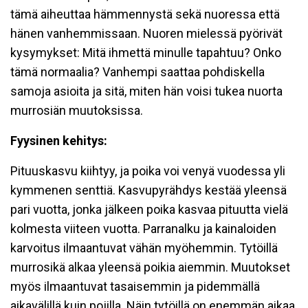
tämä aiheuttaa hämmennystä sekä nuoressa että
hänen vanhemmissaan. Nuoren mielessä pyörivät
kysymykset: Mitä ihmettä minulle tapahtuu? Onko
tämä normaalia? Vanhempi saattaa pohdiskella
samoja asioita ja sitä, miten hän voisi tukea nuorta
murrosiän muutoksissa.
Fyysinen kehitys:
Pituuskasvu kiihtyy, ja poika voi venyä vuodessa yli
kymmenen senttiä. Kasvupyrähdys kestää yleensä
pari vuotta, jonka jälkeen poika kasvaa pituutta vielä
kolmesta viiteen vuotta. Parranalku ja kainaloiden
karvoitus ilmaantuvat vähän myöhemmin. Tytöillä
murrosikä alkaa yleensä poikia aiemmin. Muutokset
myös ilmaantuvat tasaisemmin ja pidemmällä
aikavälillä kuin pojilla. Näin tytöillä on enemmän aikaa