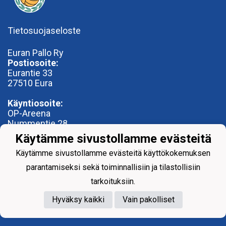
Tietosuojaseloste
Euran Pallo Ry
Postiosoite:
Eurantie 33
27510 Eura
Käyntiosoite:
OP-Areena
Nummentie 28
27500 Kauttua
Käytämme sivustollamme evästeitä
toimisto@euranpallo.fi
Käytämme sivustollamme evästeitä käyttökokemuksen
parantamiseksi sekä toiminnallisiin ja tilastollisiin
tarkoituksiin.
Hyväksy kaikki
Vain pakolliset
Powered by