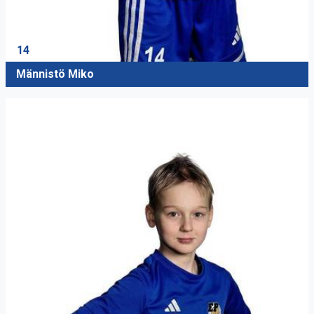
14
Männistö Miko