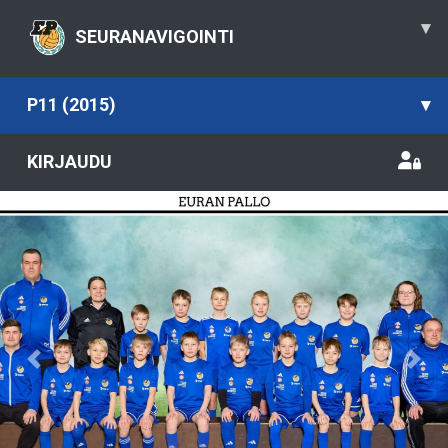
▾
SEURANAVIGOINTI
P11 (2015)
▾
KIRJAUDU
Previous
Nex