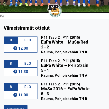
Viimeisimmät ottelut
P11 Taso 2 , P11 (2015)
8
ELO
EuPa White
–
MuSa/Red
2 - 2
12.00
Rauma, Pohjoiskehän TN B
P11 Taso 2 , P11 (2015)
8
ELO
EuPa White
–
P-Iirot/sin
5 - 1
11.30
Rauma, Pohjoiskehän TN A
P11 Taso 2 , P11 (2015)
8
ELO
MuSa 2016
–
EuPa White
5 - 3
11.00
Rauma, Pohjoiskehän TN B