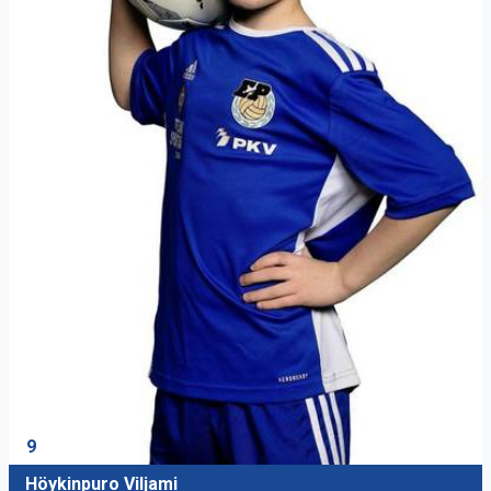
9
Höykinpuro Viljami