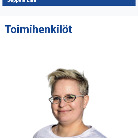
Seppälä Lilia
Toimihenkilöt