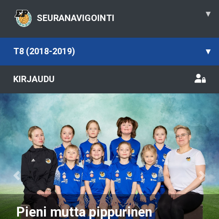
▾
SEURANAVIGOINTI
T8 (2018-2019)
▾
KIRJAUDU
Previous
Nex
Pieni mutta pippurinen