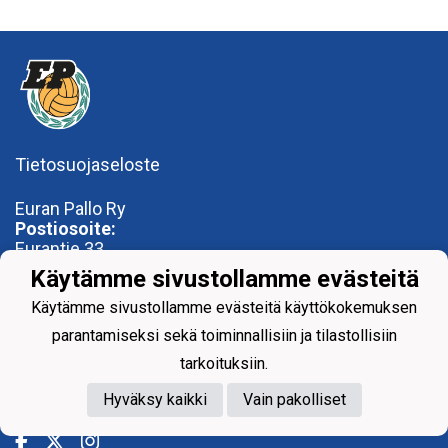
Tietosuojaseloste
Euran Pallo Ry
Postiosoite:
Eurantie 33
27510 Eura
Käytämme sivustollamme evästeitä
Käyntiosoite:
Käytämme sivustollamme evästeitä käyttökokemuksen
OP-Areena
parantamiseksi sekä toiminnallisiin ja tilastollisiin
Nummentie 28
tarkoituksiin.
27500 Kauttua
toimisto@euranpallo.fi
Hyväksy kaikki
Vain pakolliset