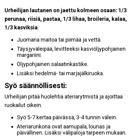
Urheilijan lautanen on jaettu kolmeen osaan:
1/3
perunaa, riisiä, pastaa, 1/3 lihaa, broileria, kalaa,
1/3 kasviksia
.
Juomana maitoa tai piimää ja vettä.
Täysjyväleipää, levitteeksi kasviöljypohjainen
margariini.
Öljypohjainen salaatinkastike.
Lisäksi hedelmä- tai marjajälkiruoka.
Syö säännöllisesti:
Urheilijan pitää huolehtia ateriarytmistä ja ajoittaa
ruokailut oikein.
Syö 5-7 kertaa päivässä, 3-4 tunnin välein.
Ateriarunkona ovat aamupala, lounas ja
päivällinen. Lisäksi välipaloja tarpeen mukaan.