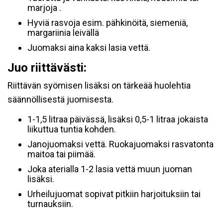
marjoja .
Hyviä rasvoja esim. pähkinöitä, siemeniä,
margariinia leivällä
Juomaksi aina kaksi lasia vettä.
Juo riittävästi:
Riittävän syömisen lisäksi on tärkeää huolehtia
säännöllisestä juomisesta.
1-1,5 litraa päivässä, lisäksi 0,5-1 litraa jokaista
liikuttua tuntia kohden.
Janojuomaksi vettä. Ruokajuomaksi rasvatonta
maitoa tai piimää.
Joka aterialla 1-2 lasia vettä muun juoman
lisäksi.
Urheilujuomat sopivat pitkiin harjoituksiin tai
turnauksiin.