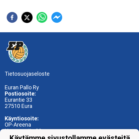
Tietosuojaseloste
Euran Pallo Ry
Postiosoite:
Eurantie 33
27510 Eura
Käyntiosoite:
OP-Areena
Nummentie 28
27500 Kauttua
Käytämme sivustollamme evästeitä