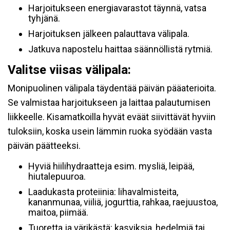
Harjoitukseen energiavarastot täynnä, vatsa
tyhjänä.
Harjoituksen jälkeen palauttava välipala.
Jatkuva napostelu haittaa säännöllistä rytmiä.
Valitse viisas välipala:
Monipuolinen välipala täydentää päivän pääaterioita.
Se valmistaa harjoitukseen ja laittaa palautumisen
liikkeelle. Kisamatkoilla hyvät eväät siivittävät hyviin
tuloksiin, koska usein lämmin ruoka syödään vasta
päivän päätteeksi.
Hyviä hiilihydraatteja esim. mysliä, leipää,
hiutalepuuroa.
Laadukasta proteiinia: lihavalmisteita,
kananmunaa, viiliä, jogurttia, rahkaa, raejuustoa,
maitoa, piimää.
Tuoretta ja värikästä: kasviksia, hedelmiä tai