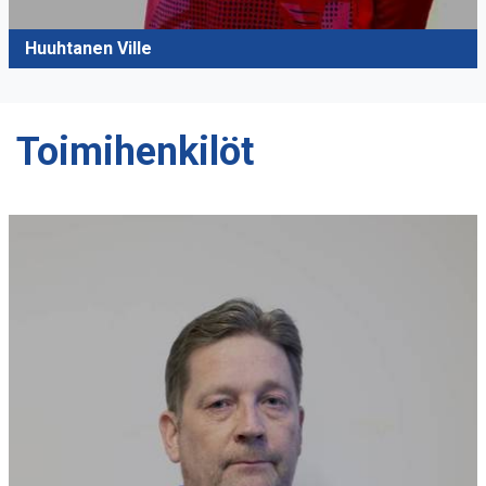
Huuhtanen Ville
Toimihenkilöt