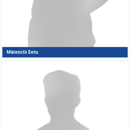
Männistö Eetu