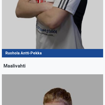
Ruohola Antti-Pekka
Maalivahti