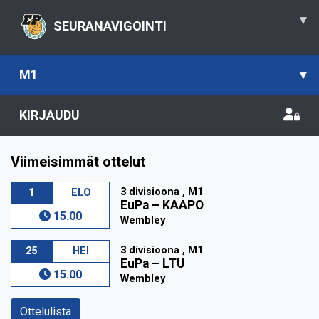
▾
SEURANAVIGOINTI
M1
▾
KIRJAUDU
Viimeisimmät ottelut
3 divisioona , M1
1
ELO
EuPa
–
KAAPO
15.00
Wembley
3 divisioona , M1
25
HEI
EuPa
–
LTU
15.00
Wembley
Ottelulista