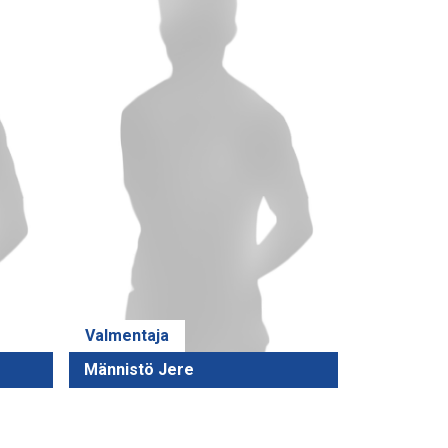
Valmentaja
Männistö Jere