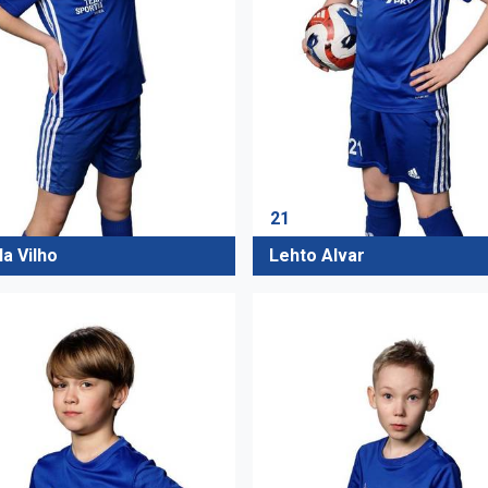
21
a Vilho
Lehto Alvar