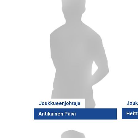
Jouk
Joukkueenjohtaja
Heit
Antikainen Päivi