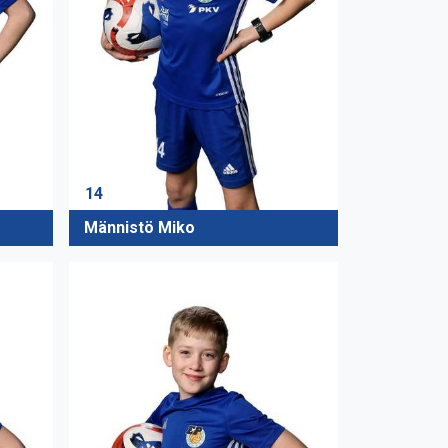
14
Männistö Miko