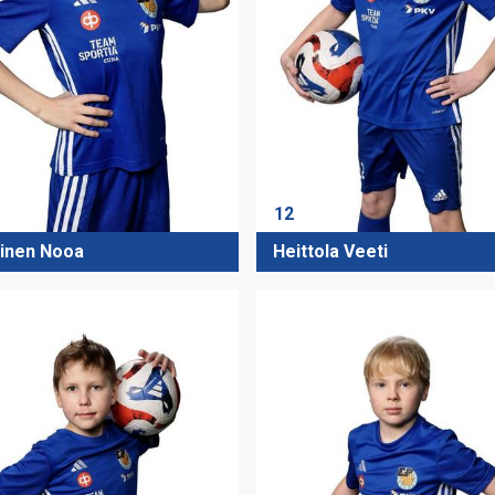
12
inen Nooa
Heittola Veeti