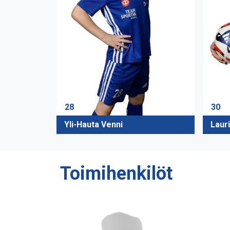
28
30
Yli-Hauta Venni
Laur
Toimihenkilöt