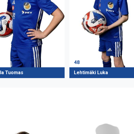
48
ila Tuomas
Lehtimäki Luka