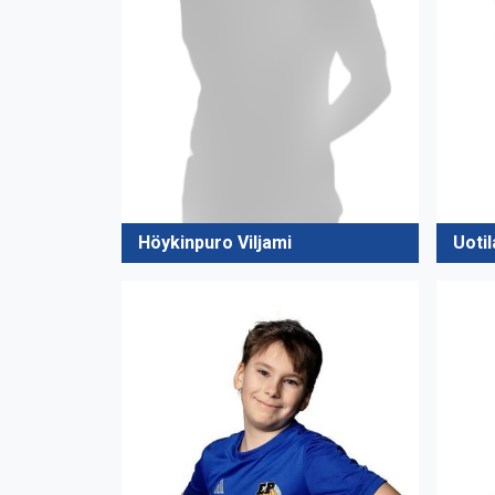
Höykinpuro Viljami
Uoti