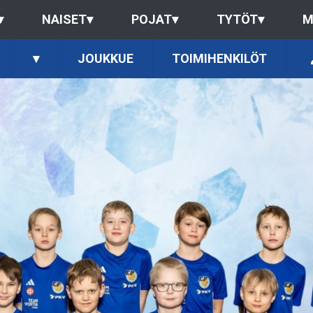
▾
NAISET
▾
POJAT
▾
TYTÖT
▾
M
▾
JOUKKUE
TOIMIHENKILÖT