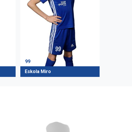
99
Eskola Miro