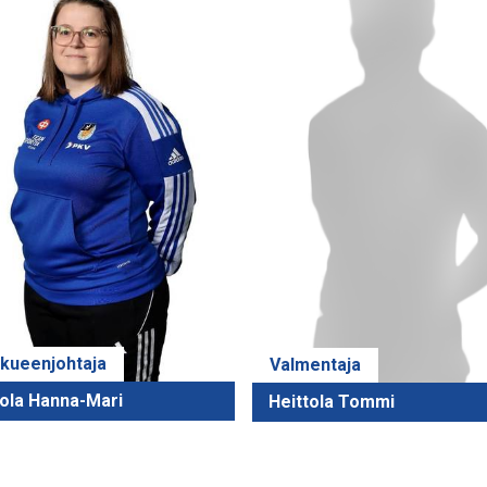
kueenjohtaja
Valmentaja
tola Hanna-Mari
Heittola Tommi