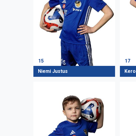
15
17
Niemi Justus
Kerol