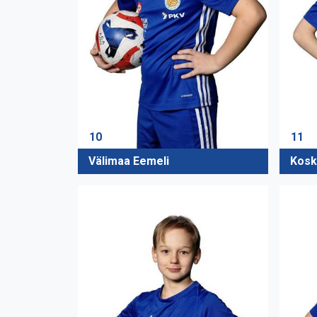
10
11
Välimaa Eemeli
Kosk