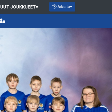
Arkisto
▾
UUT JOUKKUEET
▾
Next