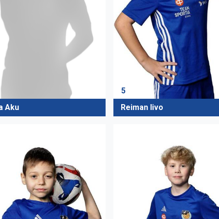
5
Reiman Iivo
la Aku