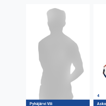
4
Asko
Pyhäjärvi Vili