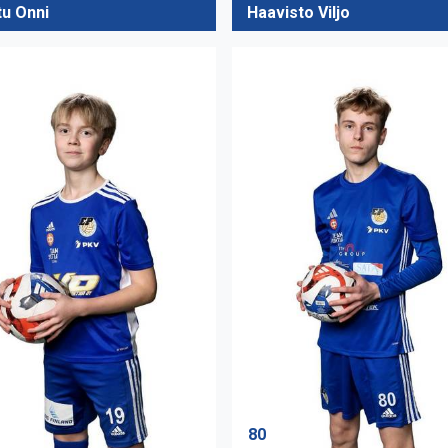
tu Onni
Haavisto Viljo
80