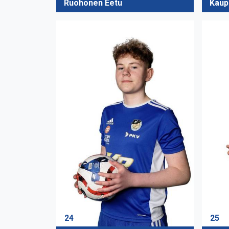
Ruohonen Eetu
Kaup
24
25