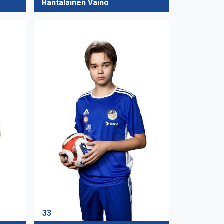
Rantalainen Väinö
33