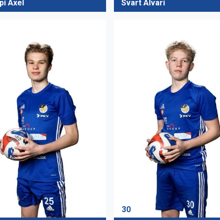
pi Axel
Svart Alvari
30