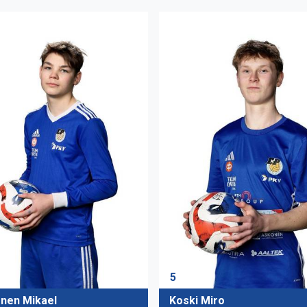
5
nen Mikael
Koski Miro