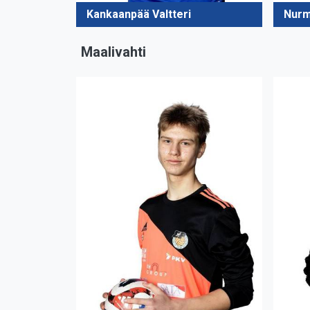
Kankaanpää Valtteri
Nurm
Maalivahti