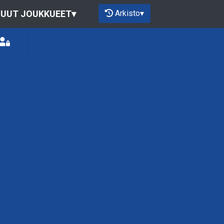
Arkisto
▾
UUT JOUKKUEET
▾