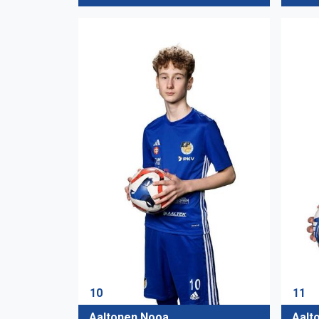
10
11
Aaltonen Nooa
Aalto