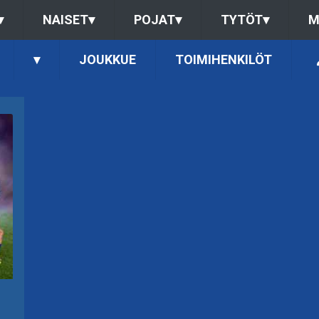
▾
NAISET
▾
POJAT
▾
TYTÖT
▾
M
▾
JOUKKUE
TOIMIHENKILÖT