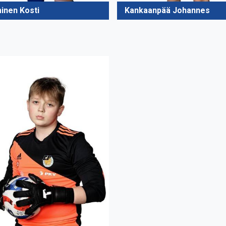
inen Kosti
Kankaanpää Johannes