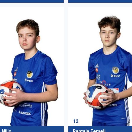
12
 Niilo
Rantala Eemeli