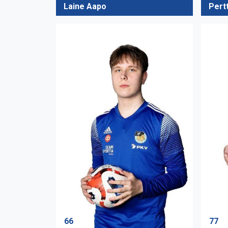
Laine Aapo
Pert
66
77