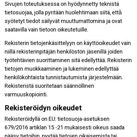
Sivujen toteutuksessa on hyödynnetty teknistä
tietosuojaa, jolla pyritään huolehtimaan siitä, että̈
syötetyt tiedot säilyvät muuttumattomina ja ovat
saatavilla vain tietoon oikeutetuille.
Rekisterin tietojenkäsittelyyn on käyttöoikeudet vain
niillä rekisterinpitäjän henkilöstön jäsenillä joiden
työtehtävien suorittaminen sitä edellyttää. Rekisterin
tietojen muokkaaminen ja lukeminen edellyttää
henkilökohtaista tunnistautumista järjestelmään.
Rekisteristä suoritetaan säännöllinen
varmuuskopiointi.
Rekisteröidyn oikeudet
Rekisteröidyllä on EU: tietosuoja-asetuksen
679/2016 artiklan 15 -21 mukaisesti oikeus saada
pääsy tietoihin, pyytää tietojen oikaisemista tai