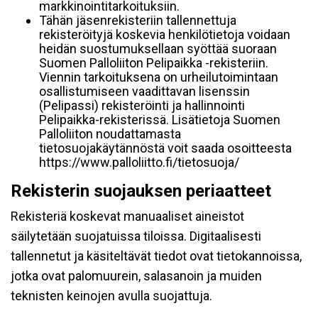
markkinointitarkoituksiin.
Tähän jäsenrekisteriin tallennettuja
rekisteröityjä koskevia henkilötietoja voidaan
heidän suostumuksellaan syöttää suoraan
Suomen Palloliiton Pelipaikka -rekisteriin.
Viennin tarkoituksena on urheilutoimintaan
osallistumiseen vaadittavan lisenssin
(Pelipassi) rekisteröinti ja hallinnointi
Pelipaikka-rekisterissä. Lisätietoja Suomen
Palloliiton noudattamasta
tietosuojakäytännöstä voit saada osoitteesta
https://www.palloliitto.fi/tietosuoja/
Rekisterin suojauksen periaatteet
Rekisteriä koskevat manuaaliset aineistot
säilytetään suojatuissa tiloissa. Digitaalisesti
tallennetut ja käsiteltävät tiedot ovat tietokannoissa,
jotka ovat palomuurein, salasanoin ja muiden
teknisten keinojen avulla suojattuja.