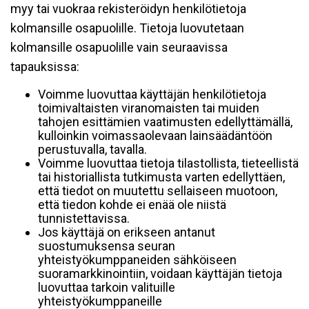
myy tai vuokraa rekisteröidyn henkilötietoja
kolmansille osapuolille. Tietoja luovutetaan
kolmansille osapuolille vain seuraavissa
tapauksissa:
Voimme luovuttaa käyttäjän henkilötietoja
toimivaltaisten viranomaisten tai muiden
tahojen esittämien vaatimusten edellyttämällä,
kulloinkin voimassaolevaan lainsäädäntöön
perustuvalla, tavalla.
Voimme luovuttaa tietoja tilastollista, tieteellistä
tai historiallista tutkimusta varten edellyttäen,
että tiedot on muutettu sellaiseen muotoon,
että tiedon kohde ei enää ole niistä
tunnistettavissa.
Jos käyttäjä on erikseen antanut
suostumuksensa seuran
yhteistyökumppaneiden sähköiseen
suoramarkkinointiin, voidaan käyttäjän tietoja
luovuttaa tarkoin valituille
yhteistyökumppaneille