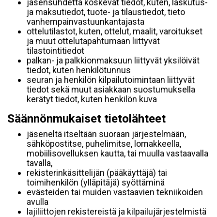
jäsensuhdetta koskevat tiedot, kuten, laskutus-
ja maksutiedot, tuote- ja tilaustiedot, tieto
vanhempainvastuunkantajasta
ottelutilastot, kuten, ottelut, maalit, varoitukset
ja muut ottelutapahtumaan liittyvät
tilastointitiedot
palkan- ja palkkionmaksuun liittyvät yksilöivät
tiedot, kuten henkilötunnus
seuran ja henkilön kilpailutoimintaan liittyvät
tiedot sekä muut asiakkaan suostumuksella
kerätyt tiedot, kuten henkilön kuva
Säännönmukaiset tietolähteet
jäseneltä itseltään suoraan järjestelmään,
sähköpostitse, puhelimitse, lomakkeella,
mobiilisovelluksen kautta, tai muulla vastaavalla
tavalla,
rekisterinkäsittelijän (pääkäyttäjä) tai
toimihenkilön (ylläpitäjä) syöttäminä
evästeiden tai muiden vastaavien tekniikoiden
avulla
lajiliittojen rekistereistä ja kilpailujärjestelmistä