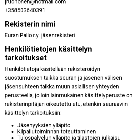
jruohonen@hotmail.com
+358503640391
Rekisterin nimi
Euran Pallo r.y. jäsenrekisteri
Henkilötietojen käsittelyn
tarkoitukset
Henkilötietoja käsitellään rekisteröidyn
suostumuksen taikka seuran ja jäsenen välisen
jäsensuhteen taikka muun asiallisen yhteyden
perusteella, jolloin lainmukainen käsittelyperuste on
rekisterinpitäjän oikeutettu etu, etenkin seuraaviin
käsittelyn tarkoituksiin:
Jäsenyyksien ylläpito
Kilpailutoiminnan toteuttaminen
Tulospalvelun ylläpito ja tilastojen julkaisu