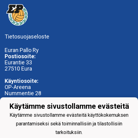
Tietosuojaseloste
Euran Pallo Ry
Postiosoite:
Eurantie 33
27510 Eura
Käyntiosoite:
OP-Areena
Nummentie 28
27500 Kauttua
Käytämme sivustollamme evästeitä
toimisto@euranpallo.fi
Käytämme sivustollamme evästeitä käyttökokemuksen
parantamiseksi sekä toiminnallisiin ja tilastollisiin
tarkoituksiin.