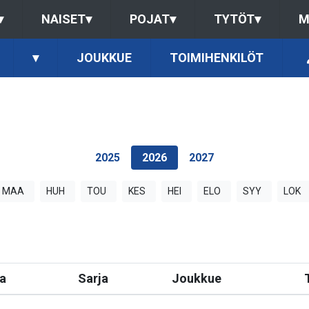
▾
NAISET
▾
POJAT
▾
TYTÖT
▾
M
▾
JOUKKUE
TOIMIHENKILÖT
2025
2026
2027
MAA
HUH
TOU
KES
HEI
ELO
SYY
LOK
a
Sarja
Joukkue