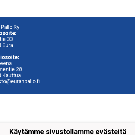
 Pallo Ry
osoite:
tie 33
 Eura
iosoite:
reena
entie 28
 Kauttua
sto@euranpallo.fi
Käytämme sivustollamme evästeitä