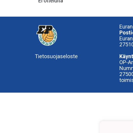
Ei otteluita
Euran
Posti
Euran
27510
Tietosuojaseloste
Käynt
OP-A
Numm
27500
toimi