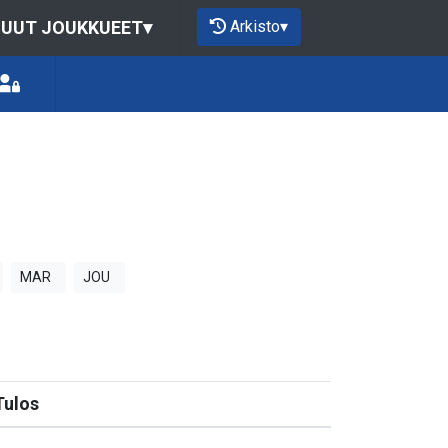
Arkisto
▾
UUT JOUKKUEET
▾
MAR
JOU
Tulos