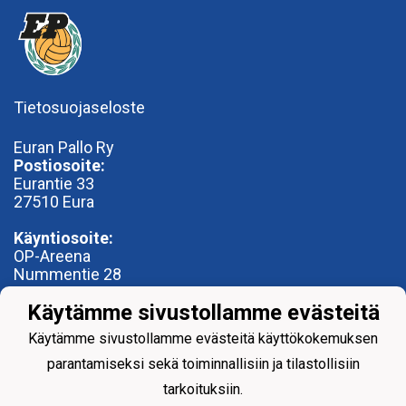
Tietosuojaseloste
Euran Pallo Ry
Postiosoite:
Eurantie 33
27510 Eura
Käyntiosoite:
OP-Areena
Nummentie 28
27500 Kauttua
Käytämme sivustollamme evästeitä
toimisto@euranpallo.fi
Käytämme sivustollamme evästeitä käyttökokemuksen
parantamiseksi sekä toiminnallisiin ja tilastollisiin
tarkoituksiin.