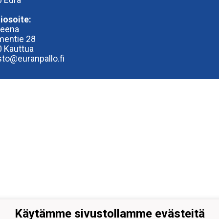
iosoite:
reena
entie 28
 Kauttua
sto@euranpallo.fi
Käytämme sivustollamme evästeitä