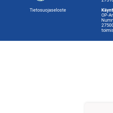
Tietosuojaseloste
Käynt
OP-A
Numm
27500
toimi