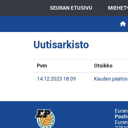
SEURAN ETUSIVU
MIEHET
Uutisarkisto
Pvm
Otsikko
14.12.2023 18.09
Kauden päätös
Euran
Posti
Euran
27510