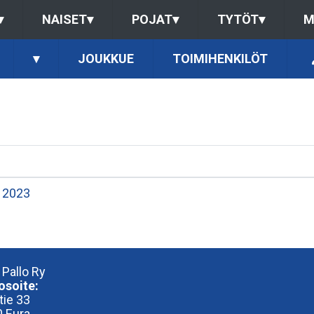
▾
NAISET
▾
POJAT
▾
TYTÖT
▾
M
▾
JOUKKUE
TOIMIHENKILÖT
 2023
 Pallo Ry
osoite:
tie 33
 Eura