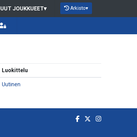
Arkisto
▾
UUT JOUKKUEET
▾
Luokittelu
Uutinen